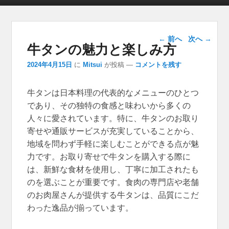
投稿ナビゲー
←
前へ
次へ
→
牛タンの魅力と楽しみ方
ション
2024年4月15日
に
Mitsui
が投稿
—
コメントを残す
牛タンは日本料理の代表的なメニューのひとつ
であり、その独特の食感と味わいから多くの
人々に愛されています。
特に、牛タンのお取り
寄せや通販サービスが充実していることから、
地域を問わず手軽に楽しむことができる点が魅
力です。お取り寄せで牛タンを購入する際に
は、新鮮な食材を使用し、丁寧に加工されたも
のを選ぶことが重要です。食肉の専門店や老舗
のお肉屋さんが提供する牛タンは、品質にこだ
わった逸品が揃っています。