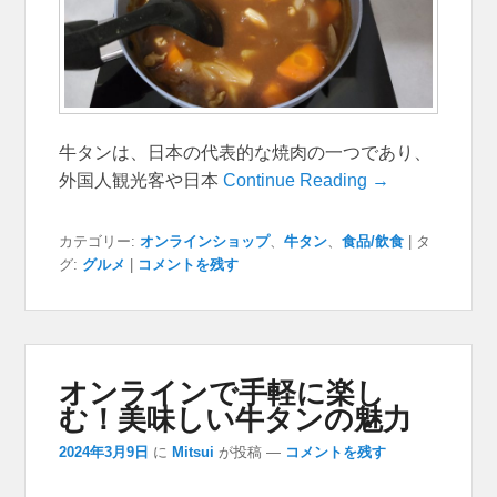
牛タンは、日本の代表的な焼肉の一つであり、
外国人観光客や日本
Continue Reading →
カテゴリー:
オンラインショップ
、
牛タン
、
食品/飲食
|
タ
グ:
グルメ
|
コメントを残す
オンラインで手軽に楽し
む！美味しい牛タンの魅力
2024年3月9日
に
Mitsui
が投稿
—
コメントを残す