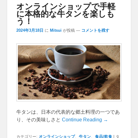
オンラインショップで手軽
に本格的な牛タンを楽しも
う！
2024年3月18日
に
Mitsui
が投稿
—
コメントを残す
牛タンは、日本の代表的な郷土料理の一つであ
り、その美味しさと
Continue Reading →
カテゴリー:
オンラインショップ
、
牛タン
、
食品/飲食
|
タ