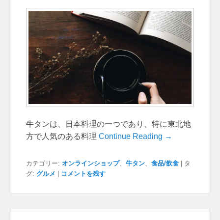
牛タンは、日本料理の一つであり、特に東北地
方で人気のある料理
Continue Reading →
カテゴリー:
オンラインショップ
、
牛タン
、
食品/飲食
|
タ
グ:
グルメ
|
コメントを残す