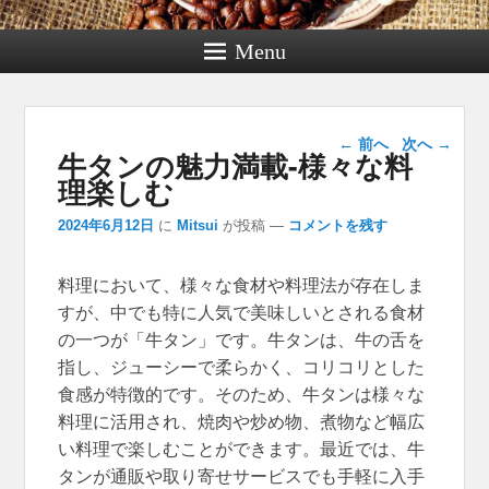
Menu
投稿ナビゲー
←
前へ
次へ
→
牛タンの魅力満載-様々な料
ション
理楽しむ
2024年6月12日
に
Mitsui
が投稿
—
コメントを残す
料理において、様々な食材や料理法が存在しま
すが、中でも特に人気で美味しいとされる食材
の一つが「牛タン」です。
牛タンは、牛の舌を
指し、ジューシーで柔らかく、コリコリとした
食感が特徴的です。そのため、牛タンは様々な
料理に活用され、焼肉や炒め物、煮物など幅広
い料理で楽しむことができます。最近では、牛
タンが通販や取り寄せサービスでも手軽に入手